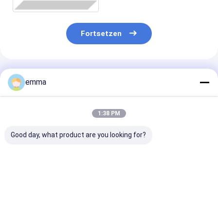
aufbereitet
Fortsetzen
Empfohlene Produkte
emma
1:38 PM
Good day, what product are you looking for?
Mobile
WS-500M Mobile
WS-630E VFD
dieselelektrische
Schrottmetallschere
Energiesparen
Hybrid-
mit 500 Tonnen
Schrottmetall
Schrottschere WS
maximaler
mit 630 Tonne
500M, ideal für
Schneidkraft,
Schneidkraft 
Bestpreis
Bestpreis
Bestprei
Schrottplätze und
Hybrid-Elektro +
1400 mm Kling
Anwendungen in der
Dieselleistung und
30%