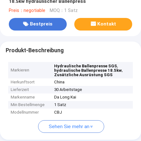
18.5kw hydraulischer Ballenpress
Preis：negotiable
MOQ：1 Satz
Bestpreis
Kontakt
Produkt-Beschreibung
,
Hydraulische Ballenpresse SGS
Markieren
,
hydraulische Ballenpresse 18.5kw
Zusätzliche Ausrüstung SGS
Herkunftsort
China
Lieferzeit
30 Arbeitstage
Markenname
Da Long Kai
Min Bestellmenge
1 Satz
Modellnummer
CBJ
Sehen Sie mehr an