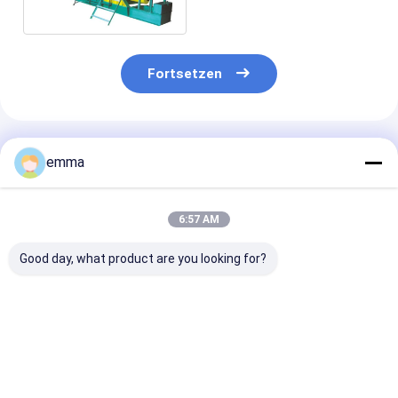
Ballenpress
Fortsetzen
Empfohlene Produkte
emma
6:57 AM
Good day, what product are you looking for?
Schrottmetall-Balle-
Ton Scrap Metal
Hydraulische B
Brecher-Ausrüstung
Bale Breaker 1500
Unterbrecher-
bauen Maschine für
Maschine des
Eisen-Stahlballen ab
Metallcbj-150
den Abbau von
Bestpreis
Bestpreis
Bestprei
Altmetall-Ball