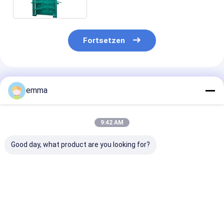
vertikale Pappballenpresse
Fortsetzen
Empfohlene Produkte
emma
9:42 AM
Good day, what product are you looking for?
Kontinuierliche
Halbautomatische
Industrielle
automatische
horizontale
automatische
Papierballermaschine
Kartonballenpresse
horizontale
mit 120 Tonnen
mit 80 Tonnen
Papierballenp
Druckkraft, PLC-
Kompressionskraft
mit 100 Tonne
Bestpreis
Bestpreis
Bestprei
gesteuert und
und Kreuzbindung
Kompressionsk