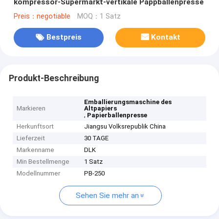
kompressor-Supermarkt-vertikale Pappballenpresse
Preis：negotiable
MOQ：1 Satz
Bestpreis
Kontakt
Produkt-Beschreibung
Emballierungsmaschine des
Markieren
Altpapiers
,
Papierballenpresse
Herkunftsort
Jiangsu Volksrepublik China
Lieferzeit
30 TAGE
Markenname
DLK
Min Bestellmenge
1 Satz
Modellnummer
PB-250
Sehen Sie mehr an