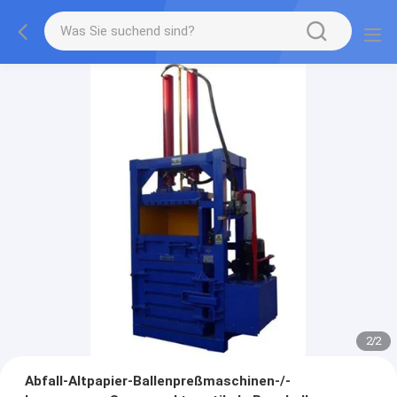
2
/
2
Abfall-Altpapier-Ballenpreßmaschinen-/-