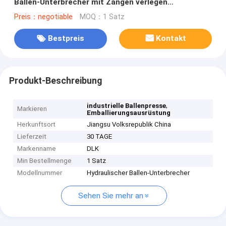
Ballen-Unterbrecher mit Zangen verlegen
veränderbare dehnbare Kraft 600KN
Preis：negotiable
MOQ：1 Satz
Bestpreis
Kontakt
Produkt-Beschreibung
,
industrielle Ballenpresse
Markieren
Emballierungsausrüstung
Herkunftsort
Jiangsu Volksrepublik China
Lieferzeit
30 TAGE
Markenname
DLK
Min Bestellmenge
1 Satz
Modellnummer
Hydraulischer Ballen-Unterbrecher
Sehen Sie mehr an