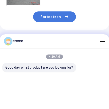
Kraft 600KN
Fortsetzen
Empfohlene Produkte
emma
4:20 AM
Good day, what product are you looking for?
Schrottmetall-Balle-
Ton Scrap Metal
Hydraulische B
Brecher-Ausrüstung
Bale Breaker 1500
Unterbrecher-
bauen Maschine für
Maschine des
Eisen-Stahlballen ab
Metallcbj-150
den Abbau von
Bestpreis
Bestpreis
Bestprei
Altmetall-Ball