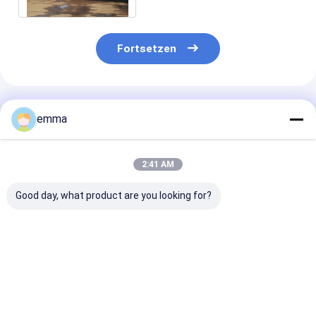
Fortsetzen
Empfohlene Produkte
emma
2:41 AM
Good day, what product are you looking for?
Leiser
Doppelwellen-
PLC-gesteuert
Hochleistungs-
Zerkleinerer mit
hydraulische
Vierwellen-
Doppel-Schnecken-
Stahlschredde
Zerkleinerer mit
Design, SPS-
Maschine mit
hohem Drehmoment
Steuerung und
42CrMo-Mess
Bestpreis
Bestpreis
Bestprei
Hydraulikantrieb für
Doppelschredd
das Recycling von