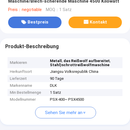
Maschine/Blech-scherende Maschine 4500 Kilowatt
Preis：negotiable
MOQ：1 Satz
Bestpreis
Kontakt
Produkt-Beschreibung
,
,
Metall
das Reißwolf aufbereitet
Markieren
Stahl)schrottreißwolfmaschine
Herkunftsort
Jiangsu Volksrepublik China
Lieferzeit
90 Tage
Markenname
DLK
Min Bestellmenge
1 Satz
Modellnummer
PSX-400~ PSX4500
Sehen Sie mehr an