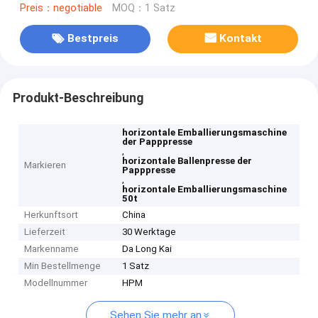
Preis：negotiable
MOQ：1 Satz
Bestpreis
Kontakt
Produkt-Beschreibung
horizontale Emballierungsmaschine
der Papppresse
,
horizontale Ballenpresse der
Markieren
Papppresse
,
horizontale Emballierungsmaschine
50t
Herkunftsort
China
Lieferzeit
30 Werktage
Markenname
Da Long Kai
Min Bestellmenge
1 Satz
Modellnummer
HPM
Sehen Sie mehr an