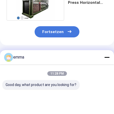
Press Horizontal
Baling Maschine
Fortsetzen
Empfohlene Produkte
emma
11:28 PM
Good day, what product are you looking for?
Kontinuierliche
Halbautomatische
Industrielle
automatische
horizontale
automatische
Papierballermaschine
Kartonballenpresse
horizontale