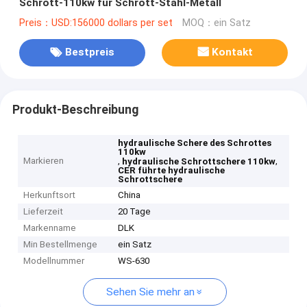
Schrott-110kw für Schrott-Stahl-Metall
Preis：USD:156000 dollars per set
MOQ：ein Satz
Bestpreis
Kontakt
Produkt-Beschreibung
hydraulische Schere des Schrottes
110kw
Markieren
,
,
hydraulische Schrottschere 110kw
CER führte hydraulische
Schrottschere
Herkunftsort
China
Lieferzeit
20 Tage
Markenname
DLK
Min Bestellmenge
ein Satz
Modellnummer
WS-630
Sehen Sie mehr an