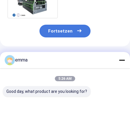
Schrott-110kw für Schrott-
Stahl-Metall
Fortsetzen
Empfohlene Produkte
emma
5:26 AM
Good day, what product are you looking for?
Mobile
WS-500M Mobile
WS-630E VFD
dieselelektrische
Schrottmetallschere
Energiesparen
Hybrid-
mit 500 Tonnen
Schrottmetall
Schrottschere WS
maximaler
mit 630 Tonne