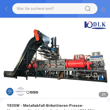
2
/
5
Y83SW - Metallabfall-Brikettieren-Presse-