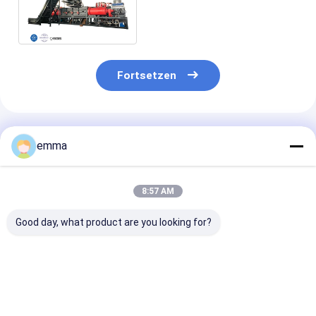
Maschinen-Yard-
hydraulischer Antrieb 1500
50Hz 380V
Fortsetzen
Empfohlene Produkte
emma
8:57 AM
Good day, what product are you looking for?
Doppelte Zylinder
Erschütterungs-
Hydraulische
Soem-ODM-
freie
Metallbriketti
Brikettieren-Presse-
Metallbrikettieren-
Maschinen-ver
Maschine
Presse/Alteisen-
Presse für kup