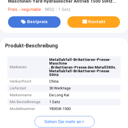
Maschinen-Yard-hydraulischer Antrieb 1500 50Hz
380V
Preis：negotiable
MOQ：1 Satz
Bestpreis
Kontakt
Produkt-Beschreibung
Metallabfall-Brikettieren-Presse-
Maschine
Markieren
,
,
Brikettieren-Presse des Metall380v
Metallabfall-Brikettieren-Presse
50Hz
Herkunftsort
China
Lieferzeit
30 Werktage
Markenname
Da Long Kai
Min Bestellmenge
1 Satz
Modellnummer
Y83SW-1500
Sehen Sie mehr an