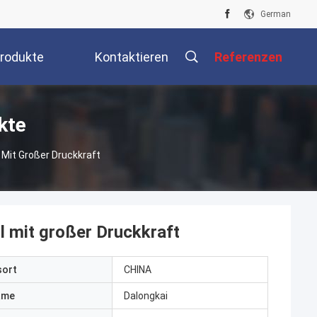
German
rodukte
Kontaktieren
Referenzen
Sie Uns
kte
 Mit Großer Druckkraft
l mit großer Druckkraft
sort
CHINA
ame
Dalongkai