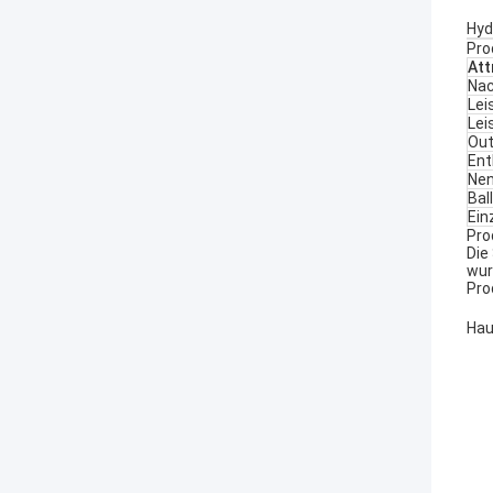
Hyd
Pro
Att
Nac
Lei
Lei
Out
En
Nen
Bal
Ein
Pro
Die
wur
Pro
Hau