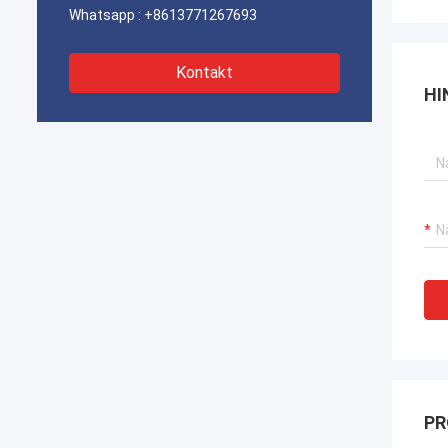
Whatsapp :
+8613771267693
Kontakt
HI
PR