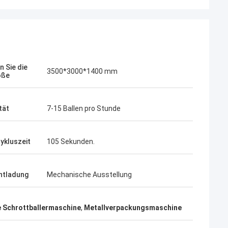
n Sie die
3500*3000*1400 mm
öße
tät
7-15 Ballen pro Stunde
zykluszeit
105 Sekunden.
ntladung
Mechanische Ausstellung
e Schrottballermaschine
,
Metallverpackungsmaschine