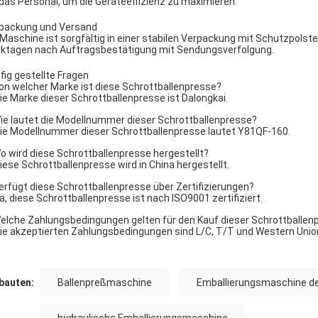
 das Personal, um die Geräteeffizienz zu maximieren.
packung und Versand
 Maschine ist sorgfältig in einer stabilen Verpackung mit Schutzpolste
ktagen nach Auftragsbestätigung mit Sendungsverfolgung.
fig gestellte Fragen
Von welcher Marke ist diese Schrottballenpresse?
Die Marke dieser Schrottballenpresse ist Dalongkai.
Wie lautet die Modellnummer dieser Schrottballenpresse?
Die Modellnummer dieser Schrottballenpresse lautet Y81QF-160.
Wo wird diese Schrottballenpresse hergestellt?
Diese Schrottballenpresse wird in China hergestellt.
Verfügt diese Schrottballenpresse über Zertifizierungen?
Ja, diese Schrottballenpresse ist nach ISO9001 zertifiziert.
Welche Zahlungsbedingungen gelten für den Kauf dieser Schrottballen
Die akzeptierten Zahlungsbedingungen sind L/C, T/T und Western Unio
auten:
Ballenpreßmaschine
Emballierungsmaschine d