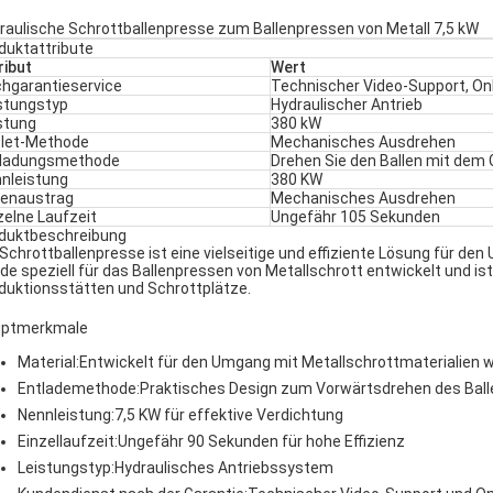
raulische Schrottballenpresse zum Ballenpressen von Metall 7,5 kW
duktattribute
ribut
Wert
hgarantieservice
Technischer Video-Support, On
stungstyp
Hydraulischer Antrieb
stung
380 kW
let-Methode
Mechanisches Ausdrehen
tladungsmethode
Drehen Sie den Ballen mit dem 
nleistung
380 KW
lenaustrag
Mechanisches Ausdrehen
zelne Laufzeit
Ungefähr 105 Sekunden
duktbeschreibung
 Schrottballenpresse ist eine vielseitige und effiziente Lösung für d
de speziell für das Ballenpressen von Metallschrott entwickelt und is
duktionsstätten und Schrottplätze.
ptmerkmale
Material:
Entwickelt für den Umgang mit Metallschrottmaterialien w
Entlademethode:
Praktisches Design zum Vorwärtsdrehen des Ball
Nennleistung:
7,5 KW für effektive Verdichtung
Einzellaufzeit:
Ungefähr 90 Sekunden für hohe Effizienz
Leistungstyp:
Hydraulisches Antriebssystem