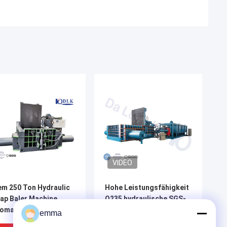
VIDEO
m 250 Ton Hydraulic
Hohe Leistungsfähigkeit
ap Baler Machine
Q235 hydraulische SGS-
omatisch für Metall
Schrottpresse
emma