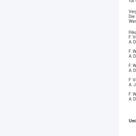
für
Ver
Die
Wer
Häu
F: 
A: 
F: 
A: 
F: 
A: 
F: 
A: 
F: 
A: 
Umb