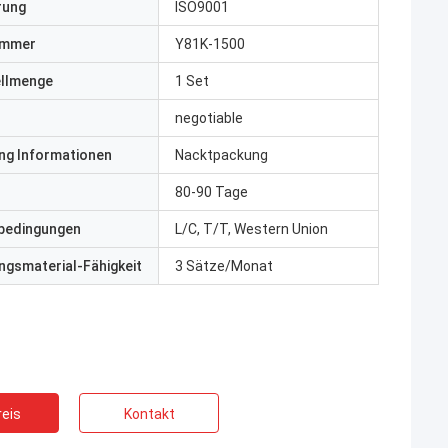
erung
ISO9001
ummer
Y81K-1500
ellmenge
1 Set
negotiable
ng Informationen
Nacktpackung
80-90 Tage
bedingungen
L/C, T/T, Western Union
gsmaterial-Fähigkeit
3 Sätze/Monat
eis
Kontakt