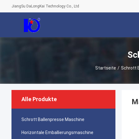
JiangSu DaLongKai Technology Co., Ltd
Sc
Startseite
/
Schrott 
Alle Produkte
Ma
Schrott Ballenpresse Maschine
Horizontale Emballierungsmaschine