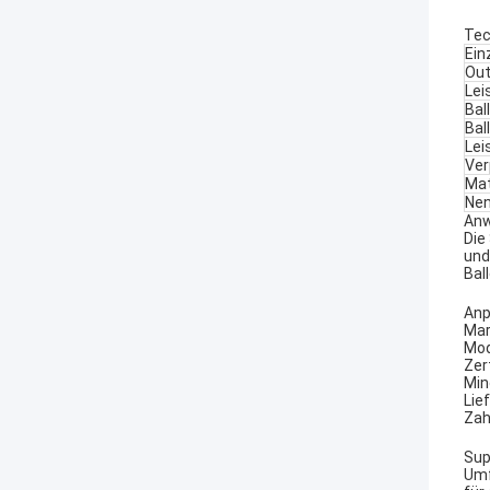
Tec
Ein
Out
Lei
Bal
Bal
Lei
Ver
Mat
Nen
An
Die
und
Bal
An
Mar
Mod
Zert
Min
Lief
Zah
Sup
Umf