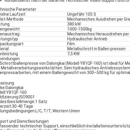
Kundendienst nach der Garantie:
Technischer Video-Support und On
hnische Parameter
zelne Laufzeit
Ungefähr 105 S
let-Methode
Mechanisches Ausdrehen per Gre
stung
380 kW
lengewicht
1000-1500kg
lenaustrag
Mechanisches Herausdrehen per 
stungstyp
Hydraulischer Antrieb
packungsart
Film
erial
Metallschrott in Ballen pressen
nleistung
7,5 KW
wendungen
 Schrottballenpresse von Dalongkai (Modell Y81QF-160) ist ideal für M
 Metallverarbeitungswerkstätten. Sein hydraulisches Antriebssystem s
lenpressarbeiten, mit einem Ballengewicht von 300–500 kg für optimal
passung
ke:
Dalongkai
ell:
Y81QF-160
ifizierung:
ISO9001
destbestellmenge:
1 Satz
erzeit:
30-40 Tage
lungsbedingungen:
L/C, T/T, Western Union
port und Dienstleistungen
assender technischer Support, einschließlich Installationsunterst