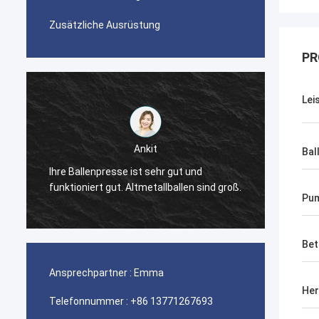
Zusätzliche Ausrüstung
PR
Lei
Ankit
Bal
r
Ihre Ballenpresse ist sehr gut und
Die Ba
funktioniert gut. Altmetallballen sind groß.
gut.
Pu
Bet
Ansprechpartner :
Emma
Her
Telefonnummer :
+86 13771267693