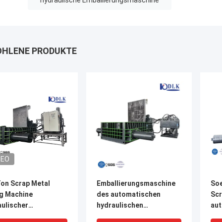
hydraulische Emballierungsmaschine
HLENE PRODUKTE
DEO
Ton Scrap Metal
Emballierungsmaschine
Soe
ng Machine
des automatischen
Scr
aulischer
hydraulischen
aut
leistungsantrieb
Metallabfall-90kw