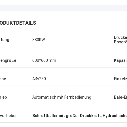
ODUKTDETAILS
Drücke
stung
380KW
Boxgr
Manu
lengröße
600*600 mm
Kapazi
llenpreßmaschine funktioniert sehr
mpe
A4v250
Einzel
rieb
Automatisch mit Fernbedienung
Bale-E
vorheben
Schrottballer mit großer Druckkraft
,
Hydraulisch