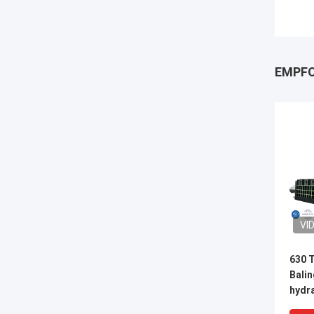
EMPFO
VI
630 
Bali
hydr
Hoch