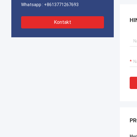
Whatsapp :
+8613771267693
HI
Kontakt
PR
Hyd