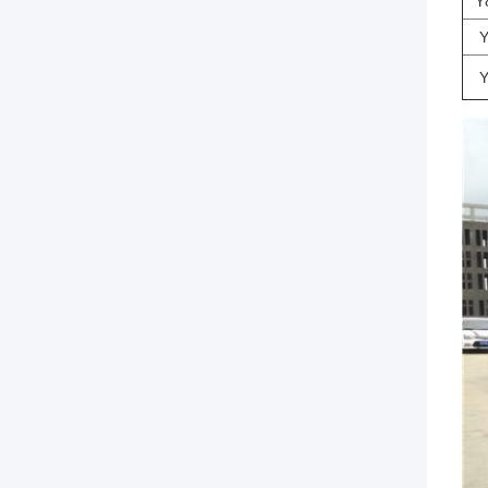
Y
Y
Y