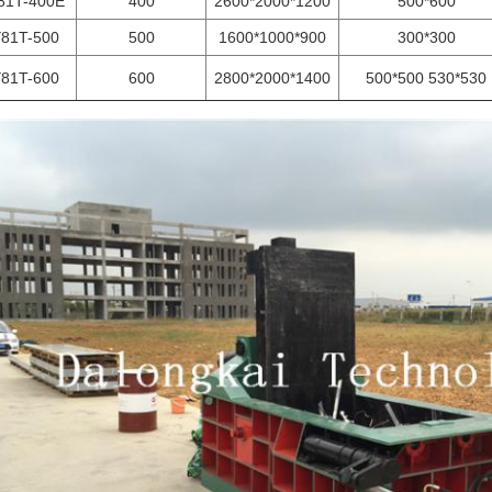
81T-400E
400
2600*2000*1200
500*600
81T-500
500
1600*1000*900
300*300
81T-600
600
2800*2000*1400
500*500 530*530