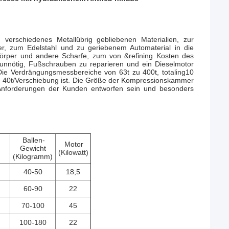
verschiedenes Metallübrig gebliebenen Materialien, zur
r, zum Edelstahl und zu geriebenem Automaterial in die
eckkörper und andere Scharfe, zum von &refining Kosten des
 unnötig, Fußschrauben zu reparieren und ein Dieselmotor
Die Verdrängungsmessbereiche von 63t zu 400t, totaling10
t zu 40t/Verschiebung ist. Die Größe der Kompressionskammer
nforderungen der Kunden entworfen sein und besonders
Ballen-
Motor
Gewicht
(Kilowatt)
(Kilogramm)
40-50
18,5
60-90
22
70-100
45
100-180
22