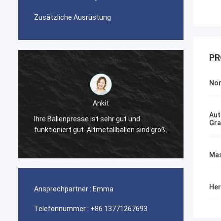
Zusätzliche Ausrüstung
PR
Nom
Ankit
Aut
r
Ihre Ballenpresse ist sehr gut und
Die Ba
Gr
funktioniert gut. Altmetallballen sind groß.
gut.
Mas
Her
Ansprechpartner :
Emma
Telefonnummer :
+86 13771267693