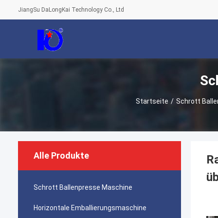
JiangSu DaLongKai Technology Co., Ltd
Sc
Startseite
/
Schrott Ball
Alle Produkte
Ra
üb
Schrott Ballenpresse Maschine
Horizontale Emballierungsmaschine