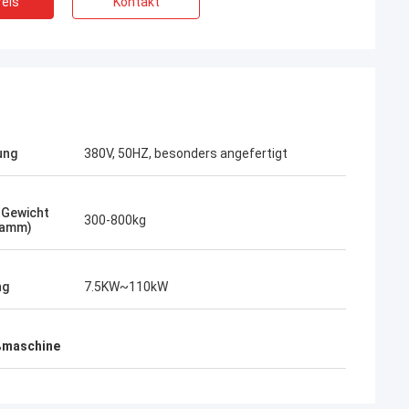
eis
Kontakt
ung
380V, 50HZ, besonders angefertigt
-Gewicht
300-800kg
ramm)
ng
7.5KW~110kW
ßmaschine