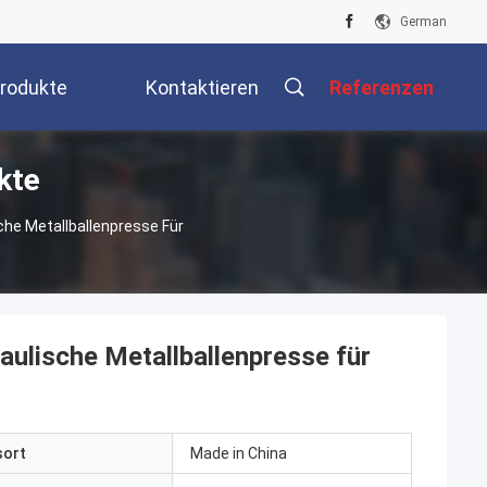
German
rodukte
Kontaktieren
Referenzen
kte
Sie Uns
he Metallballenpresse Für
ulische Metallballenpresse für
sort
Made in China