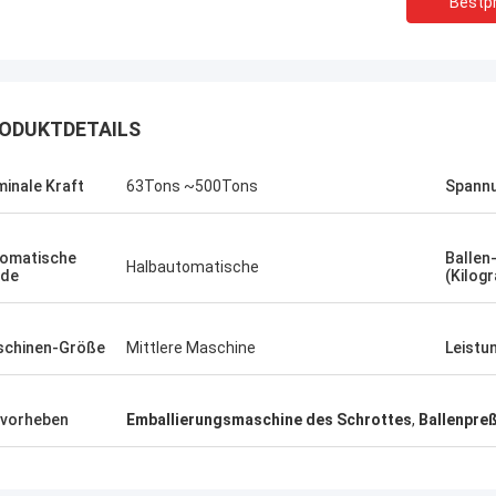
Bestpr
ODUKTDETAILS
inale Kraft
63Tons ~500Tons
Spann
Manu
omatische
Ballen
llenpreßmaschine funktioniert sehr
Halbautomatische
ade
(Kilog
chinen-Größe
Mittlere Maschine
Leistu
vorheben
Emballierungsmaschine des Schrottes
,
Ballenpre