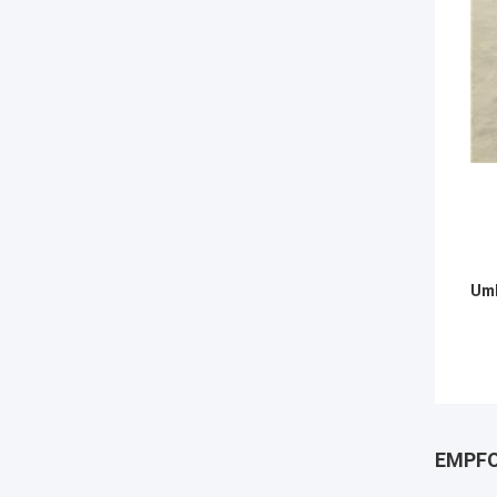
Umb
EMPFO