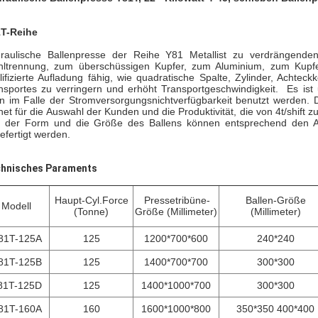
T-Reihe
raulische Ballenpresse der Reihe Y81 Metallist zu verdrängenden 
hltrennung, zum überschüssigen Kupfer, zum Aluminium, zum Kupfe
lifizierte Aufladung fähig, wie quadratische Spalte, Zylinder, Acht
nsportes zu verringern und erhöht Transportgeschwindigkeit. Es ist
n im Falle der Stromversorgungsnichtverfügbarkeit benutzt werden. 
net für die Auswahl der Kunden und die Produktivität, die von 4t/shif
 der Form und die Größe des Ballens können entsprechend den A
efertigt werden.
hnisches Paraments
Haupt-Cyl.Force
Pressetribüne-
Ballen-Größe
Modell
(Tonne)
Größe (Millimeter)
(Millimeter)
81T-125A
125
1200*700*600
240*240
81T-125B
125
1400*700*700
300*300
81T-125D
125
1400*1000*700
300*300
81T-160A
160
1600*1000*800
350*350 400*400