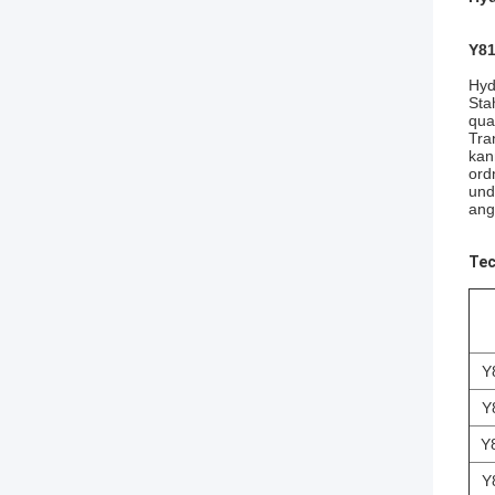
Y81
Hyd
Sta
qua
Tra
kan
ord
und
ang
Tec
Y
Y
Y
Y