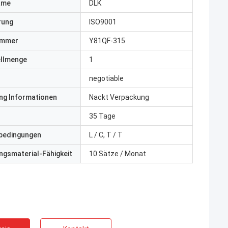
ame
DLK
erung
ISO9001
ummer
Y81QF-315
ellmenge
1
negotiable
ng Informationen
Nackt Verpackung
35 Tage
bedingungen
L / C, T / T
gsmaterial-Fähigkeit
10 Sätze / Monat