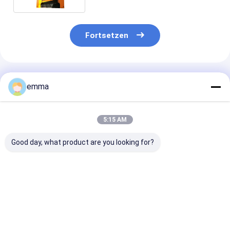
Fortsetzen
Empfohlene Produkte
emma
5:15 AM
Good day, what product are you looking for?
Portalschere mit
Schwerlastmaschine
5000kn Max
automatischen
mit Gantry-Schere,
Schneidkraft
Einstellungen und
optimiert für das
1400/1600mm
Sicherheitsmechanismen
präzise Schneiden
MesserlängeW
mit 42CrMo-Messern
von Metallformen,
Horizontale
Bestpreis
Bestpreis
Bestprei
für verbesserten
runden
Schrottmetall
Bedienerschutz
quadratischen