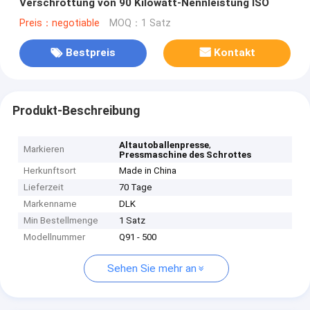
Verschrottung von 90 Kilowatt-Nennleistung ISO
Preis：negotiable
MOQ：1 Satz
Bestpreis
Kontakt
Produkt-Beschreibung
,
Altautoballenpresse
Markieren
Pressmaschine des Schrottes
Herkunftsort
Made in China
Lieferzeit
70 Tage
Markenname
DLK
Min Bestellmenge
1 Satz
Modellnummer
Q91 - 500
Sehen Sie mehr an