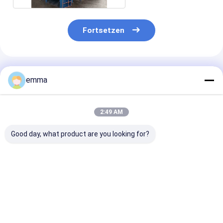
Fortsetzen
Empfohlene Produkte
emma
2:49 AM
Good day, what product are you looking for?
Portalschere mit
Schwerlastmaschine
5000kn Max
automatischen
mit Gantry-Schere,
Schneidkraft
Einstellungen und
optimiert für das
1400/1600mm
Sicherheitsmechanismen
präzise Schneiden
MesserlängeW
mit 42CrMo-Messern
von Metallformen,
Horizontale
Bestpreis
Bestpreis
Bestprei
für verbesserten
runden
Schrottmetall
Bedienerschutz
quadratischen