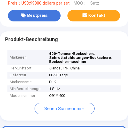
Preis：USD:99880 dollars per set
MOQ：1 Satz
Bestpreis
Kontakt
Produkt-Beschreibung
,
400-Tonnen-Bockschere
Markieren
,
Schrottstahlstangen-Bockschere
Bockschermaschine
Herkunftsort
Jiangsu P.R. China
Lieferzeit
80-90 Tage
Markenname
DLK
Min Bestellmenge
1 Satz
Modellnummer
Q91Y-400
Sehen Sie mehr an