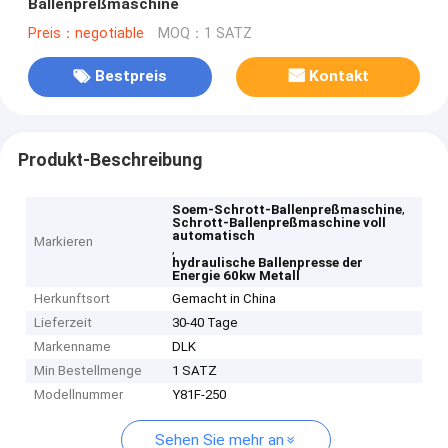
Ballenpreßmaschine
Preis：negotiable
MOQ：1 SATZ
Bestpreis
Kontakt
Produkt-Beschreibung
,
Soem-Schrott-Ballenpreßmaschine
Schrott-Ballenpreßmaschine voll
automatisch
Markieren
,
hydraulische Ballenpresse der
Energie 60kw Metall
Herkunftsort
Gemacht in China
Lieferzeit
30-40 Tage
Markenname
DLK
Min Bestellmenge
1 SATZ
Modellnummer
Y81F-250
Sehen Sie mehr an