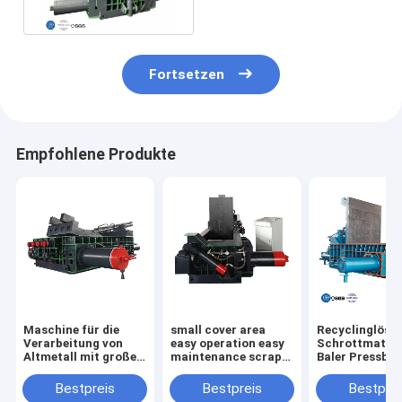
Ballenpresse380v
Fortsetzen
Empfohlene Produkte
Maschine für die
small cover area
Recyclinglösu
Verarbeitung von
easy operation easy
Schrottmateri
Altmetall mit großer
maintenance scrap
Baler Pressbo
Druckkraft
metal press machine
Größe
for scrap yard
2000*1400*9
Bestpreis
Bestpreis
Bestprei
Maschinengew