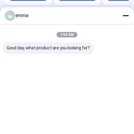
12-15 Tonnen
emma
Startseite
Über uns
Kontakt
Desktop Site
Sitemap
Datenschutzrichtlinie
Qualität
Schrott Ballenpresse Maschine
China Fabrik.Copyright ©
7:04 AM
2026 JiangSu DaLongKai Technology Co., Ltd. All Rights Reserved.
Good day, what product are you looking for?
Haus
Produkte
Über uns