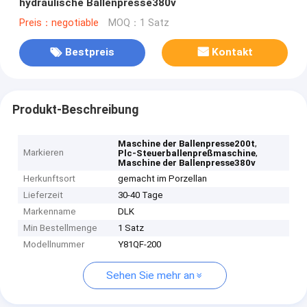
hydraulische Ballenpresse380v
Preis：negotiable
MOQ：1 Satz
Bestpreis
Kontakt
Produkt-Beschreibung
,
Maschine der Ballenpresse200t
Markieren
,
Plc-Steuerballenpreßmaschine
Maschine der Ballenpresse380v
Herkunftsort
gemacht im Porzellan
Lieferzeit
30-40 Tage
Markenname
DLK
Min Bestellmenge
1 Satz
Modellnummer
Y81QF-200
Sehen Sie mehr an