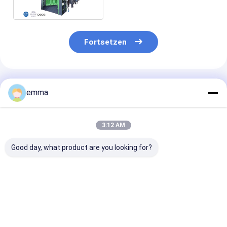
Eisen des Bock-500t
Fortsetzen
Empfohlene Produkte
emma
3:12 AM
Good day, what product are you looking for?
Portalschere mit
Schwerlastmaschine
5000kn Max
automatischen
mit Gantry-Schere,
Schneidkraft
Einstellungen und
optimiert für das
1400/1600mm
Sicherheitsmechanismen
präzise Schneiden
MesserlängeW
mit 42CrMo-Messern
von Metallformen,
Horizontale
Bestpreis
Bestpreis
Bestprei
für verbesserten
runden
Schrottmetall