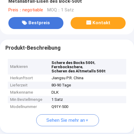
Metallabfall-Eisen des Bock-500t
Preis：negotiable
MOQ：1 Satz
Bestpreis
Kontakt
Produkt-Beschreibung
,
Schere des Bocks 500t
Markieren
,
Fernbockschere
Scheren des Altmetalls 500t
Herkunftsort
Jiangsu P.R. China
Lieferzeit
80-90 Tage
Markenname
DLK
Min Bestellmenge
1 Satz
Modellnummer
Q91Y-500
Sehen Sie mehr an