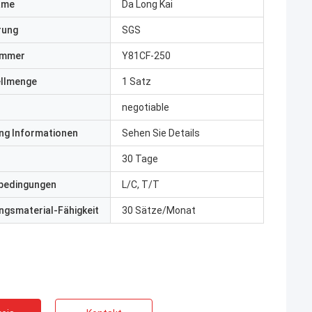
ame
Da Long Kai
erung
SGS
ummer
Y81CF-250
ellmenge
1 Satz
negotiable
ng Informationen
Sehen Sie Details
30 Tage
bedingungen
L/C, T/T
gsmaterial-Fähigkeit
30 Sätze/Monat