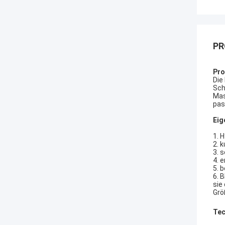
PR
Pro
Die
Sch
Mas
pas
Eig
1. 
2. 
3. 
4. 
5. 
6. 
sie
Grö
Tec