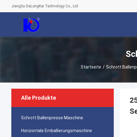
JiangSu DaLongKai Technology Co., Ltd
Sc
Startseite
/
Schrott Ballen
Alle Produkte
25
Se
Schrott Ballenpresse Maschine
Horizontale Emballierungsmaschine