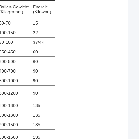
Ballen-Gewicht
Energie
(Kilogramm)
(Kilowatt)
50-70
15
100-150
22
50-100
37/44
250-450
60
300-500
60
400-700
90
600-1000
90
800-1200
90
800-1300
135
900-1300
135
900-1500
135
900-1600
135