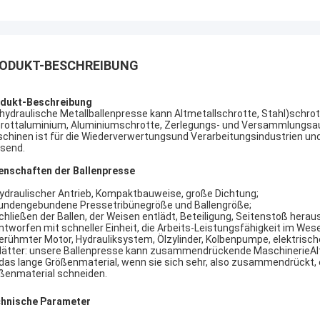
ODUKT-BESCHREIBUNG
dukt-Beschreibung
 hydraulische Metallballenpresse kann Altmetallschrotte, Stahl)schro
rottaluminium, Aluminiumschrotte, Zerlegungs- und Versammlungsauto
chinen ist für die Wiederverwertungsund Verarbeitungsindustrien un
send.
enschaften der Ballenpresse
Hydraulischer Antrieb, Kompaktbauweise, große Dichtung;
kundengebundene Pressetribünegröße und Ballengröße;
schließen der Ballen, der Weisen entlädt, Beteiligung, Seitenstoß hera
entworfen mit schneller Einheit, die Arbeits-Leistungsfähigkeit im Wes
berühmter Motor, Hydrauliksystem, Ölzylinder, Kolbenpumpe, elektris
Blätter: unsere Ballenpresse kann zusammendrückende MaschinerieA
 das lange Größenmaterial, wenn sie sich sehr, also zusammendrückt, 
ßenmaterial schneiden.
hnische Parameter