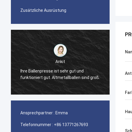
Zusätzliche Ausrüstung
PR
Na
Ankit
r
Ihre Ballenpresse ist sehr gut und
Die Ba
Ant
funktioniert gut. Altmetallballen sind groß.
gut.
Far
Hau
Ansprechpartner :
Emma
Telefonnummer :
+86 13771267693
Sch