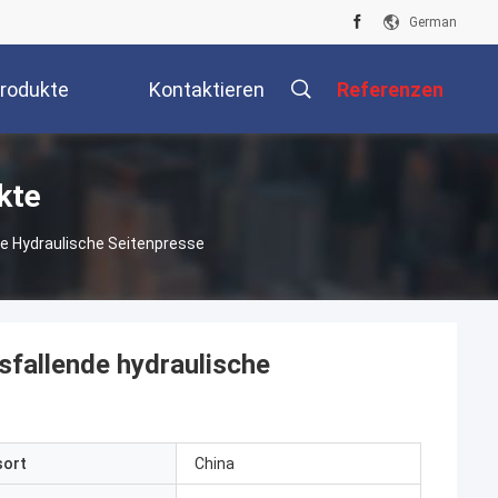
German
rodukte
Kontaktieren
Referenzen
Sie Uns
kte
e Hydraulische Seitenpresse
sfallende hydraulische
sort
China