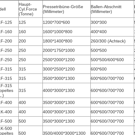
Haupt-
Pressetribüne-Größe
Ballen-Abschnitt
ell
Cyl.Force
(Millimeter)
(Millimeter)
(Tonne)
1F-125
125
1200*700*600
300*300
1F-160
160
1600*1000*800
400*400
1F-200
200
1800*1400*800
260/300 (Achteck)
1F-250
250
2000*1750*1000
500*500
1F-250
250
2500*2000*1200
500*500/600*600
1F-315
315
3000*2500*1200
600*600
1F-315
315
3500*3000*1300
600*600/700*700
1F-315
ppeltes
315
4000*3000*1300
600*600/700*700
.)
1F-400
400
3500*3000*1300
600*600/700*700
1K-400
400
4000*3000*1300
600*600/700*700
1F-500
500
3500*3000*1300
600*600/700*700
1K-500
ppeltes
500
3500/4000*3000*1300
600*600/700*700