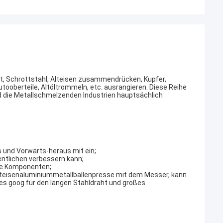
tt, Schrottstahl, Alteisen zusammendrücken, Kupfer,
oberteile, Altöltrommeln, etc. ausrangieren. Diese Reihe
d die Metallschmelzenden Industrien hauptsächlich
us und Vorwärts-heraus mit ein;
entlichen verbessern kann;
che Komponenten;
lteisenaluminiummetallballenpresse mit dem Messer, kann
es goog für den langen Stahldraht und großes