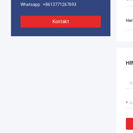
Whatsapp :
+8613771267693
Her
Kontakt
HI