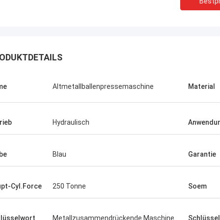
Bestpr
ODUKTDETAILS
me
Altmetallballenpressemaschine
Material
Manu
llenpreßmaschine funktioniert sehr
rieb
Hydraulisch
Anwendu
be
Blau
Garantie
pt-Cyl.Force
250 Tonne
Soem
lüsselwort
Metallzusammendrückende Maschine
Schlüssel