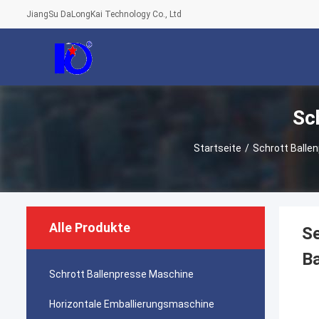
JiangSu DaLongKai Technology Co., Ltd
Sc
Startseite
/
Schrott Balle
Alle Produkte
Se
Ba
Schrott Ballenpresse Maschine
Horizontale Emballierungsmaschine