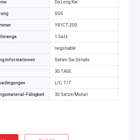
ame
Da Long Kai
erung
SGS
ummer
Y81CT-250
ellmenge
1 Satz
negotiable
ng Informationen
Sehen Sie Details
30 TAGE
bedingungen
L/C, T/T
gsmaterial-Fähigkeit
30 Sätze/Monat