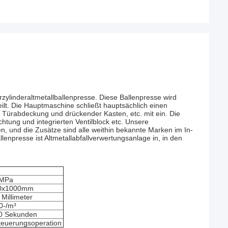
ylinderaltmetallballenpresse. Diese Ballenpresse wird
ilt. Die Hauptmaschine schließt hauptsächlich einen
, Türabdeckung und drückender Kasten, etc. mit ein. Die
chtung und integrierten Ventilblock etc. Unsere
, und die Zusätze sind alle weithin bekannte Marken im In-
lenpresse ist Altmetallabfallverwertungsanlage in, in den
MPa
0x1000mm
Millimeter
0-/m³
0 Sekunden
teuerungsoperation