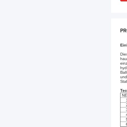
PR
Ein
Die
hau
ein
hyd
Bal
und
Sta
Tec
NE