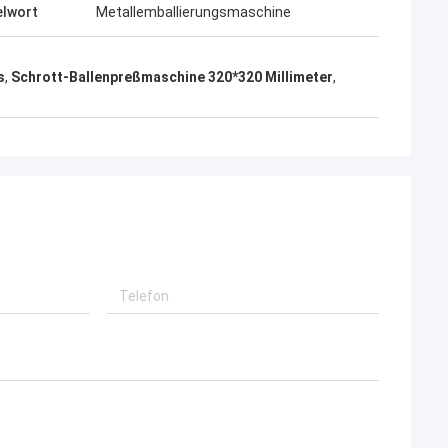
elwort
Metallemballierungsmaschine
s
,
Schrott-Ballenpreßmaschine 320*320 Millimeter
,