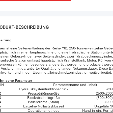
ODUKT-BESCHREIBUNG
leitung
ses ist eine Seitenentladung der Reihe Y81 250-Tonnen-einzelne Geberz
ptsächlich in eine Hauptmaschine und eine hydraulische Station unterte
zelnen Geberzylinder, zwei Seitenzylinder, zwei Türabdeckungszylinder
raulische Station umfasst hauptsächlich Kraftstofftank, Motor, Kühlvorri
lenpressen können besonders angefertigt werden und produziert werden
 Ausland, mit garantierter Qualität und langer Nutzungsdauer. Diese Bal
hlwerken und in den Eisenmetalleinschmelzenindustrien weitverbreitet.
hnische Parameter
IN.
Parametername und -inhalt
1
Hydrauliksystemfunktionsdruck
≤26
2
Pressetribünegröße
2500x200
3
Blockabschnittgröße
(300x300) 
4
Ballendichte (Stahl)
≤200
5
Einzelne Nullastzykluszeit
Ungefähr 9
6
Operationsmethode
Hand-in-ein, Ferns