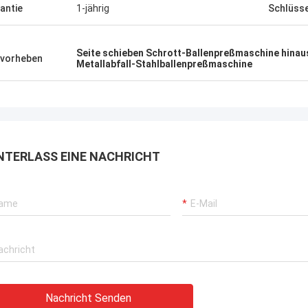
antie
1-jährig
Schlüss
Seite schieben Schrott-Ballenpreßmaschine hinau
vorheben
Metallabfall-Stahlballenpreßmaschine
NTERLASS EINE NACHRICHT
Nachricht Senden