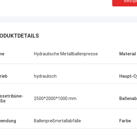
Bestpr
ODUKTDETAILS
me
Hydraulische Metallballenpresse
Material
Manu
llenpreßmaschine funktioniert sehr
rieb
hydraulisch
Haupt-C
ssetribüne-
2500*2000*1000 mm
Ballenab
öße
wendung
Ballenpreßmetallabfälle
Farbe