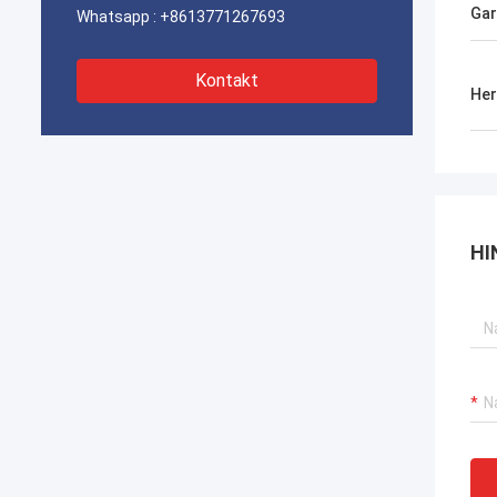
Gar
Whatsapp :
+8613771267693
Kontakt
Her
HI