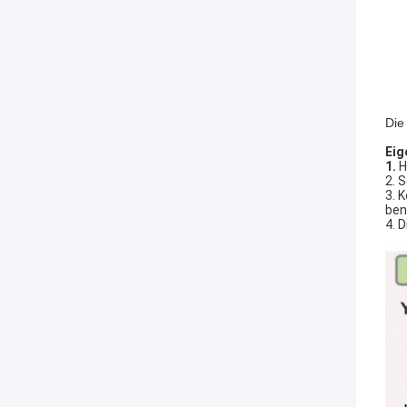
Die
Eig
1.
H
2. 
3. 
ben
4. 