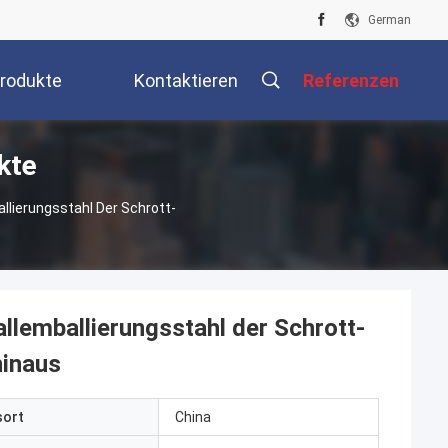
German
rodukte
Kontaktieren
Referenzen
kte
Sie Uns
llierungsstahl Der Schrott-
llemballierungsstahl der Schrott-
hinaus
sort
China