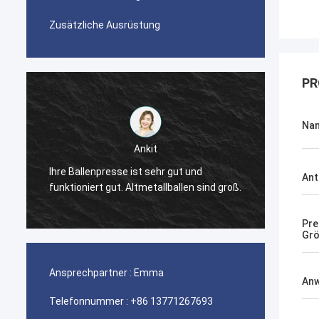
Zusätzliche Ausrüstung
PR
Na
Ankit
r
Ihre Ballenpresse ist sehr gut und
Die Ba
Ant
funktioniert gut. Altmetallballen sind groß.
gut.
Pre
Gr
Ansprechpartner :
Emma
An
Telefonnummer :
+86 13771267693