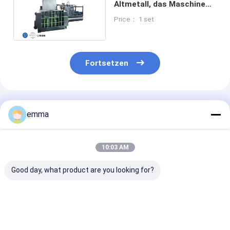
Altmetall, das Maschine
Gray And Green Baling
Price： 1 set
Press aufbereitet
Fortsetzen
Empfohlene Produkte
emma
10:03 AM
Good day, what product are you looking for?
Maschine für die
small cover area
Recyclinglösu
Verarbeitung von
easy operation easy
Schrottmateri
Altmetall mit großer
maintenance scrap
Baler Pressbo