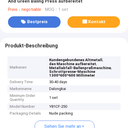
And Green Baling Press aufbereitet
Preis：negotiable
MOQ：1 set
Bestpreis
Kontakt
Produkt-Beschreibung
,
Kundengebundenes Altmetall
,
das Maschine aufbereitet
Markieren
,
Metallabfall-Ballenpreßmaschine
Schrottpresse-Maschine
1300*600*600 Millimeter
Delivery Time
30-40 days
Markenname
Dalongkai
Minimum Order
1 set
Quantity
Model Number
Y81CF-250
Packaging Details
Nude packing
Sehen Sie mehr an