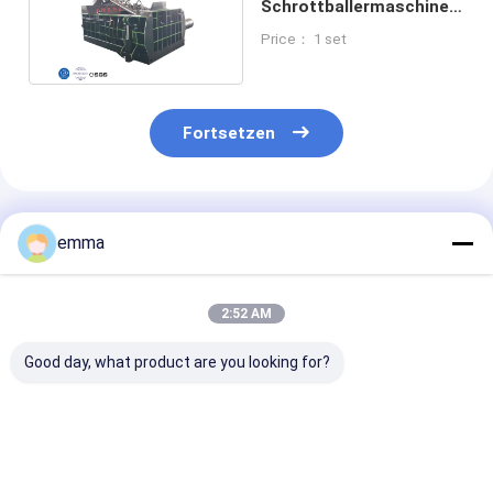
Schrottballermaschine
mit Seiten-Ausstoß-
Price： 1 set
Entlademethode
Fortsetzen
Empfohlene Produkte
emma
2:52 AM
Good day, what product are you looking for?
Maschine für die
small cover area
Recyclinglösu
Verarbeitung von
easy operation easy
Schrottmateri
Altmetall mit großer
maintenance scrap
Baler Pressbo