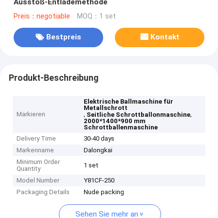
Ausstoß-Entlademethode
Preis：negotiable
MOQ：1 set
Bestpreis
Kontakt
Produkt-Beschreibung
Elektrische Ballmaschine für
Metallschrott
Markieren
,
,
Seitliche Schrottballonmaschine
2000*1400*900 mm
Schrottballenmaschine
Delivery Time
30-40 days
Markenname
Dalongkai
Minimum Order
1 set
Quantity
Model Number
Y81CF-250
Packaging Details
Nude packing
Sehen Sie mehr an